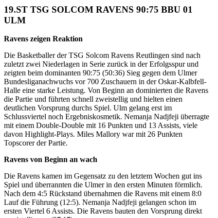
19.ST TSG SOLCOM RAVENS 90:75 BBU 01
ULM
Ravens zeigen Reaktion
Die Basketballer der TSG Solcom Ravens Reutlingen sind nach
zuletzt zwei Niederlagen in Serie zurück in der Erfolgsspur und
zeigten beim dominanten 90:75 (50:36) Sieg gegen dem Ulmer
Bundesliganachwuchs vor 700 Zuschauern in der Oskar-Kalbfell-
Halle eine starke Leistung. Von Beginn an dominierten die Ravens
die Partie und führten schnell zweistellig und hielten einen
deutlichen Vorsprung durchs Spiel. Ulm gelang erst im
Schlussviertel noch Ergebniskosmetik. Nemanja Nadjfeji überragte
mit einem Double-Double mit 16 Punkten und 13 Assists, viele
davon Highlight-Plays. Miles Mallory war mit 26 Punkten
Topscorer der Partie.
Ravens von Beginn an wach
Die Ravens kamen im Gegensatz zu den letztem Wochen gut ins
Spiel und überrannten die Ulmer in den ersten Minuten förmlich.
Nach dem 4:5 Rückstand übernahmen die Ravens mit einem 8:0
Lauf die Führung (12:5). Nemanja Nadjfeji gelangen schon im
ersten Viertel 6 Assists. Die Ravens bauten den Vorsprung direkt