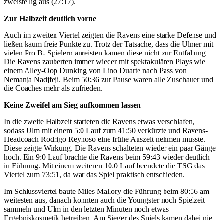
zweistellig aus (27:17).
Zur Halbzeit deutlich vorne
Auch im zweiten Viertel zeigten die Ravens eine starke Defense und
ließen kaum freie Punkte zu. Trotz der Tatsache, dass die Ulmer mit
vielen Pro B- Spielern anreisten kamen diese nicht zur Entfaltung.
Die Ravens zauberten immer wieder mit spektakulären Plays wie
einem Alley-Oop Dunking von Lino Duarte nach Pass von
Nemanja Nadjfeji. Beim 50:36 zur Pause waren alle Zuschauer und
die Coaches mehr als zufrieden.
Keine Zweifel am Sieg aufkommen lassen
In die zweite Halbzeit starteten die Ravens etwas verschlafen,
sodass Ulm mit einem 5:0 Lauf zum 41:50 verkürzte und Ravens-
Headcoach Rodrigo Reynoso eine frühe Auszeit nehmen musste.
Diese zeigte Wirkung. Die Ravens schalteten wieder ein paar Gänge
hoch. Ein 9:0 Lauf brachte die Ravens beim 59:43 wieder deutlich
in Führung. Mit einem weiteren 10:0 Lauf beendete die TSG das
Viertel zum 73:51, da war das Spiel praktisch entschieden.
Im Schlussviertel baute Miles Mallory die Führung beim 80:56 am
weitesten aus, danach konnten auch die Youngster noch Spielzeit
sammeln und Ulm in den letzten Minuten noch etwas
Ergebniskosmetik betreiben. Am Sieger des Spiels kamen dabei nie