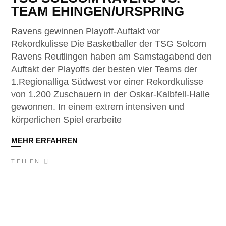
TEAM EHINGEN/URSPRING
Ravens gewinnen Playoff-Auftakt vor
Rekordkulisse Die Basketballer der TSG Solcom
Ravens Reutlingen haben am Samstagabend den
Auftakt der Playoffs der besten vier Teams der
1.Regionalliga Südwest vor einer Rekordkulisse
von 1.200 Zuschauern in der Oskar-Kalbfell-Halle
gewonnen. In einem extrem intensiven und
körperlichen Spiel erarbeite
MEHR ERFAHREN
TEILEN