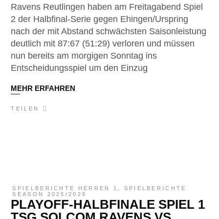
Ravens Reutlingen haben am Freitagabend Spiel
2 der Halbfinal-Serie gegen Ehingen/Urspring
nach der mit Abstand schwächsten Saisonleistung
deutlich mit 87:67 (51:29) verloren und müssen
nun bereits am morgigen Sonntag ins
Entscheidungsspiel um den Einzug
MEHR ERFAHREN
TEILEN
SPIELBERICHTE HERREN 1
,
SPIELBERICHTE
SEASON 2025/2026
PLAYOFF-HALBFINALE SPIEL 1
TSG SOLCOM RAVENS VS.