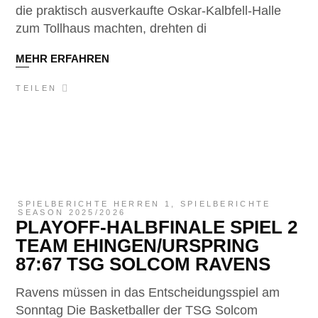
die praktisch ausverkaufte Oskar-Kalbfell-Halle
zum Tollhaus machten, drehten di
MEHR ERFAHREN
TEILEN
SPIELBERICHTE HERREN 1
,
SPIELBERICHTE
SEASON 2025/2026
PLAYOFF-HALBFINALE SPIEL 2
TEAM EHINGEN/URSPRING
87:67 TSG SOLCOM RAVENS
Ravens müssen in das Entscheidungsspiel am
Sonntag Die Basketballer der TSG Solcom