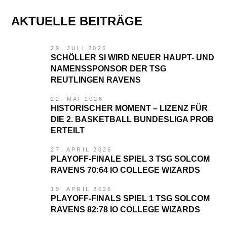
AKTUELLE BEITRÄGE
29. JULI 2026
SCHÖLLER SI WIRD NEUER HAUPT- UND
NAMENSSPONSOR DER TSG
REUTLINGEN RAVENS
22. MAI 2026
HISTORISCHER MOMENT – LIZENZ FÜR
DIE 2. BASKETBALL BUNDESLIGA PROB
ERTEILT
27. APRIL 2026
PLAYOFF-FINALE SPIEL 3 TSG SOLCOM
RAVENS 70:64 IO COLLEGE WIZARDS
19. APRIL 2026
PLAYOFF-FINALS SPIEL 1 TSG SOLCOM
RAVENS 82:78 IO COLLEGE WIZARDS