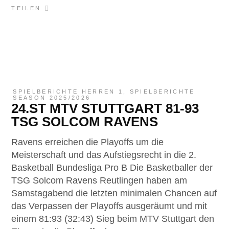
TEILEN
SPIELBERICHTE HERREN 1
,
SPIELBERICHTE
SEASON 2025/2026
24.ST MTV STUTTGART 81-93
TSG SOLCOM RAVENS
Ravens erreichen die Playoffs um die
Meisterschaft und das Aufstiegsrecht in die 2.
Basketball Bundesliga Pro B Die Basketballer der
TSG Solcom Ravens Reutlingen haben am
Samstagabend die letzten minimalen Chancen auf
das Verpassen der Playoffs ausgeräumt und mit
einem 81:93 (32:43) Sieg beim MTV Stuttgart den