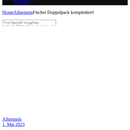
Kontakt
Home
Allgemein
Fischer Doppelpack komplettiert!
TSG Schöller SI Ravens
Reutlingen
Allgemein
1. Mai 2023