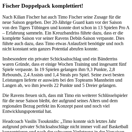
Fischer Doppelpack komplettiert!
Nach Kilian Fischer hat auch Timo Fischer seine Zusage für die
neue Saison gegeben. Der 20-Jährige Guard kam vor der Saison
von den Tigers Tübingen und konnte dort schon in 13 Spielen Pro A
– Erfahrung sammeln. Ein Kreuzbandriss führte dazu, dass er die
komplette Saison vor seiner Ravens Debüt-Saison verpasste. Dies
führte auch dazu, dass Timo etwas Anlaufzeit benötigte und noch
nicht konstant sein ganzes Potential abrufen konnte.
Insbesondere ein privater Schicksalsschlag und ein Bänderriss
waren Gründe, dass er einige Wochen Training und insgesamt fünf
Spiele verpasste. In 19 Spielen gelangen ihm 9,3 Punkte, 2,8
Rebounds, 2,4 Assists und 1,4 Steals pro Spiel. Seine zwei besten
Leistungen lieferte er auswärts bei den Topteams Mannheim und
Langen ab, wo ihm jeweils 22 Punkte und 5 Dreier gelangen.
Die Ravens freuen sich, dass mit Timo ein weiterer Schlüsselspieler
für die neue Saison bleibt, der aufgrund seines Alters und dem
regionalen Bezug perfekt ins Konzept passt und noch viel
Entwicklungspotential hat.
Headcoach Vasilis Tsouknidis: „Timo konnte sich letztes Jahr
aufgrund privater Schicksalsschläge nicht immer voll auf Basketball
konzentrieren und nach der schweren Verletzung in der Vorsaison