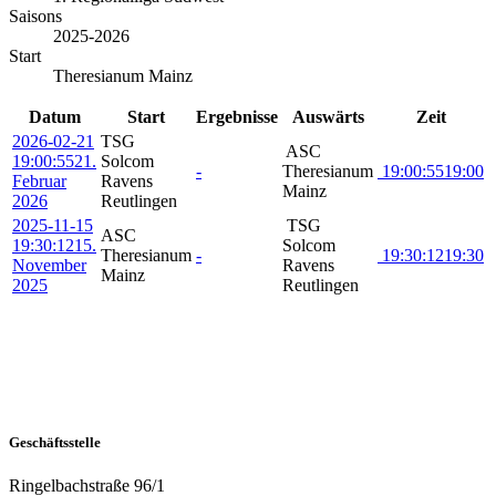
Saisons
2025-2026
Start
Theresianum Mainz
Datum
Start
Ergebnisse
Auswärts
Zeit
2026-02-21
TSG
ASC
19:00:55
21.
Solcom
-
Theresianum
19:00:55
19:00
Februar
Ravens
Mainz
2026
Reutlingen
2025-11-15
TSG
ASC
19:30:12
15.
Solcom
Theresianum
-
19:30:12
19:30
November
Ravens
Mainz
2025
Reutlingen
Geschäftsstelle
Ringelbachstraße 96/1