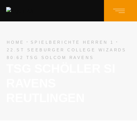
HOME
SPIELBERICHTE HERREN 1
22.ST SEEBURGER COLLEGE WIZARDS
80:62 TSG SOLCOM RAVENS
TSG SCHÖLLER SI
RAVENS
REUTLINGEN